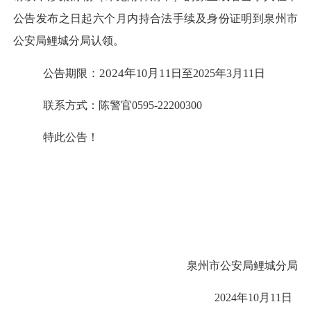
公告发布之日起六个月内持合法手续及身份证明到泉州市
公安局鲤城分局
认领
。
：
2024年
月
1
公告
期限
10
1
日
至
2025年3月11日
联系方式：陈警官
0595-22200300
特此公告！
泉州市公安局
鲤城分局
2024年
10
月
11
日