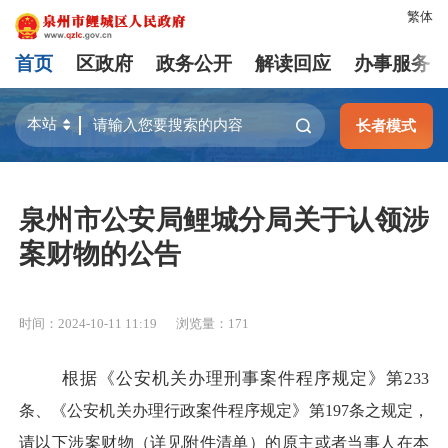
繁体
首页
区政府
政务公开
解读回应
办事服务
长者模式
泉州市公安局鲤城分局关于认领涉
案财物的公告
时间：2024-10-11 11:19
浏览量：
171
根据《公安机关办理刑事案件程序规定》第
2
33
条、《公安机关办理
行政
案件程序规定》第
197
条之规定，
请以下
涉案财物
（详见附件清单）
的
原主或者当事人
在本