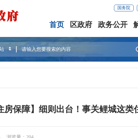
国务院
首页
区政府
政务公开
住房保障】细则出台！事关鲤城这类
6
浏览量：
204