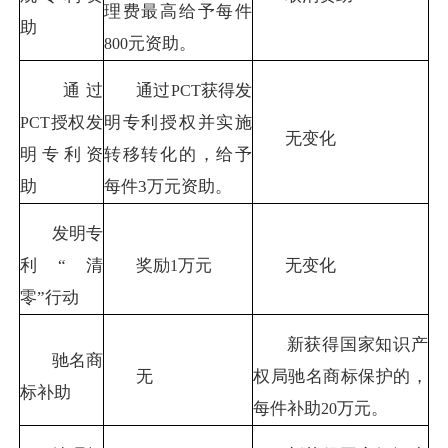
理费最高给予每件
助
元资助。
800
通过
通过
获得发
PCT
授权发
明专利授权并实施
PCT
无变化
明专利资
转移转化的，给予
助
每件
3
万元资助。
发明专
利
“
清
奖励
万元
无变化
1
零
”
行动
新获得国家知识产
驰名商
无
权局驰名商标保护的，
标补助
每件补助
万元。
20