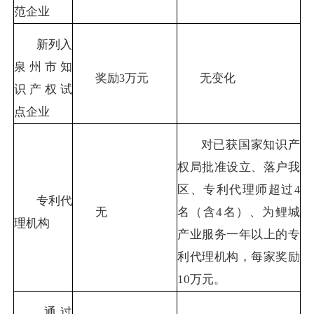
范企业
新列入
泉州市知
奖励
万元
无变化
3
识产权试
点企业
对已获国家知识产
权局批准设立、落户我
区、专利代理师超过
4
专利代
无
名（含
4
名）、为鲤城
理机构
产业服务一年以上的专
利代理机构，每家奖励
10
万元。
通过