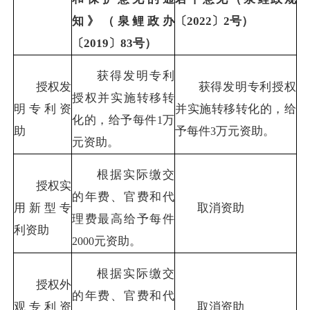
知》（泉鲤政办
〔
2022
〕
2
号）
〔
2019
〕
83
号）
获得发明专利
授权发
获得发明专利授权
授权并实施转移转
明专利资
并实施转移转化的，给
化的，给予每件
万
1
助
予每件
万元资助。
3
元资助。
根据实际缴交
授权实
的年费、官费和代
用新型专
取消资助
理费最高给予每件
利资助
元资助。
2000
根据实际缴交
授权外
的年费、官费和代
观专利资
取消资助