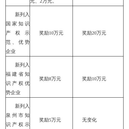
元、
2
万元。
新列入
国家知识
产权示
奖励
万元
奖励
万元
10
20
范、优势
企业
新列入
福建省知
奖励
万元
奖励
万元
8
10
识产权优
势企业
新列入
泉州市知
奖励
万元
无变化
5
识产权示