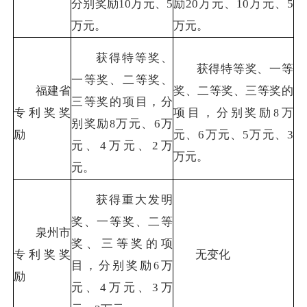
分别奖励
10
万元、
5
励
20
万元、
10
万元、
5
万元。
万元。
获得特等奖、
获得特等奖、一等
一等奖、二等奖、
福建省
奖、二等奖、三等奖的
三等奖的项目，分
专利奖奖
项目，分别奖励
万
8
别奖励
万元、
6
万
8
励
元、
6
万元、
5
万元、
3
元、
4
万元、
2
万
万元。
元。
获得重大发明
奖、一等奖、二等
泉州市
奖、三等奖的项
专利奖奖
无变化
目，分别奖励
万
6
励
元、
4
万元、
3
万