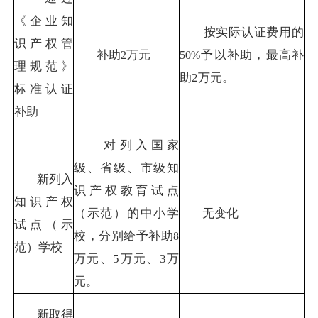
《企业知
按实际认证费用的
识产权管
补助
万元
予以补助，最高补
2
50%
理规范》
助
2
万元。
标准认证
补助
对列入国家
级、省级、市级知
新列入
识产权教育试点
知识产权
（示范）的中小学
无变化
试点（示
校，分别给予补助
8
范）学校
万元、
5
万元、
3
万
元。
新取得