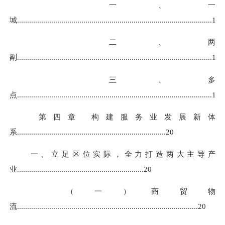
一、一
城
................................................................
.................
................
17
二、两
副
........................................................................
................
.........
18
三、多
点
........................................................................
................
........
.
19
第四章 构建服务业发展新体
系
............................................................
.............
.
20
一、立足区位实际，全力打造两大主导产
业
...............................................................
20
（一）商贸物
流
........................................................................
................
..
20