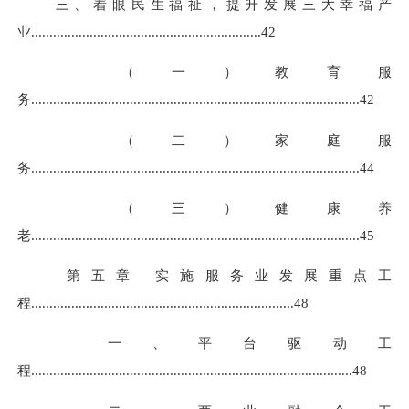
三、着眼民生福祉，提升发展三大幸福产
业
...............................................................
42
（一）教育服
务
........................................................................
................
..
42
（二）家庭服
务
.......................................................................
................
...
44
（三）健康养
老
......................................................................
...............
.....
45
第五章 实施服务业发展重点工
程
........................................................................
48
一、平台驱动工
程
...................................................................
................
.....
48