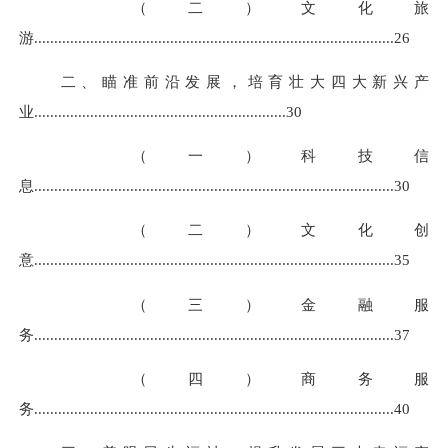
（二）文化旅
游
........................................................................
................
..
26
二、瞄准前沿发展，培育壮大四大新兴产
业
...............................................................
30
（一）科技信
息
........................................................................
................
..
30
（二）文化创
意
........................................................................
................
..
35
（三）金融服
务
.......................................................................
................
...
37
（四）商务服
务
........................................................................
................
..
40