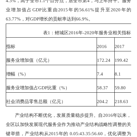
4.3%，高于全市1.1个百分点，居全市第4，与上年持平。服务
业增加值占GDP比重由2015年的56.61%提升至2020年的
63.77%，对GDP增长的贡献率达到66.9%。
表1：鲤城区2016年-2020年服务业相关指标
指标
2016
2017
2
服务业增加值（亿元）
172.24
199.42
23
增幅（%）
7.4
8.1
1
服务业增加值占GDP比重（%）
58.37
59.80
61
社会消费品零售总额（亿元）
204.2
218.63
23
产业结构不断优化，发展质量稳步提升。自2016年以来，
全区以加快发展现代服务业作为推动产业结构战略性调整的关
键举措，产业结构从2015年的 0.05:43.35:56.60，优化调整为