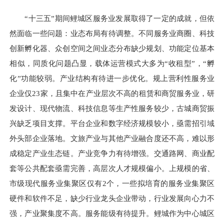
“十三五”期间鲤城区服务业发展取得了一定的成就，但依
然面临一些问题：业态布局有待调整。不同服务业商圈、科技
创新孵化器、众创空间之间业态分布缺少规划、功能定位基本
相似，同质化问题凸显，载体运营模式大多为“收租型”，“孵
化”功能较弱。产业结构有待进一步优化。规上营利性服务业
企业仅23家
，且
集中在产业层次不高的租赁和商贸服务业，研
发设计、现代物流、科技信息等生产性服务较少，古城商贸振
兴缺乏项目支撑。平台企业和数字经济规模较小，亟需招引域
外头部企业落地。文旅产业与其他产业融合度还不高，难以形
成稳定产业生态链。产业竞争力有待增强。交通路网、商业配
套等公共配套亟需完善，高层次人才规模偏小。上规模的省、
市级现代服务业集聚区仅有2个，一些拟培育的服务业集聚区
硬件和软件不足，缺少行业龙头企业带动，行业发展向心力不
强，产业聚集度不高。服务能级有待提升。鲤城作为中心城区