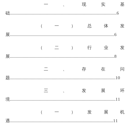
一、现实基
础
......................................................................
.................
.....
6
（一）总体发
展
........................................................................
................
.
.
6
（二）行业发
展
........................................................................
.................
.
8
二、存在问
题
........................................................................
.................
..
10
三、发展环
境
...................................................................
.................
.......
11
（一）发展机
遇
........................................................................
.................
11