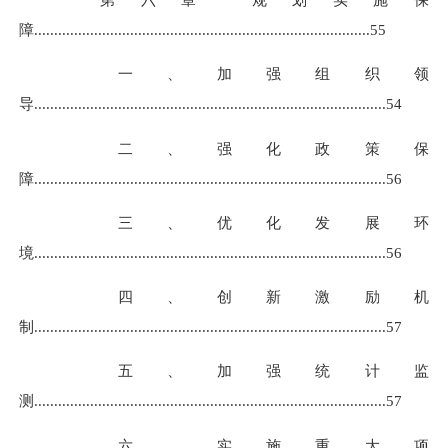
障
................................................................
................
...
.
55
一、加强组织领
导
.....................................................................
................
...
54
二、强化政策保
障
.....................................................................
................
...
56
三、优化发展环
境
......................................................................
................
..
56
四、创新激励机
制
.......................................................................
................
.
57
五、加强统计监
测
.......................................................................
................
.
57
六、实施重大项