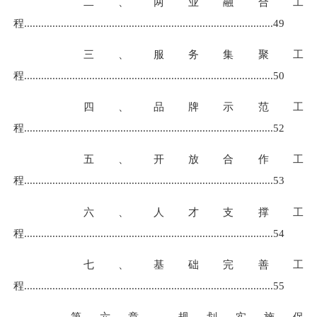
二、两业融合工
程
...................................................................
................
.....
49
三、服务集聚工
程
....................................................................
................
....
50
四、品牌示范工
程
....................................................................
................
....
52
五、开放合作工
程
....................................................................
................
....
53
六、人才支撑工
程
.......................................................................
................
.
54
七、基础完善工
程
.......................................................................
................
.
55
第六章 规划实施保