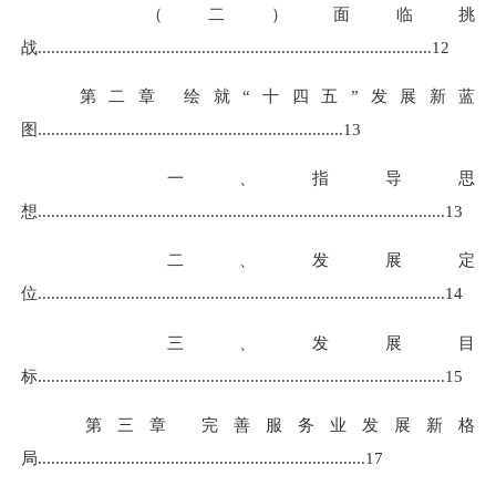
（二）面临挑
战
.......................................................................
.................
.
12
第二章 绘就“十四五”发展新蓝
图
.....................................................................
13
一、指导思
想
........................................................................
.................
...
13
二、发展定
位
........................................................................
.................
...
14
三、发展目
标
.......................................................................
.................
....
15
第三章 完善服务业发展新格
局
.......................................................................
...
17