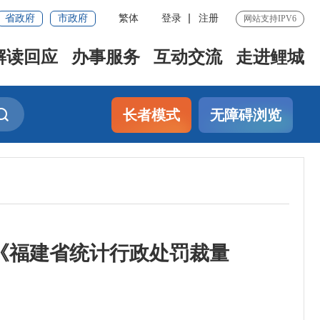
省政府
市政府
繁体
登录
注册
网站支持IPV6
解读回应
办事服务
互动交流
走进鲤城
长者模式
无障碍浏览
发《福建省统计行政处罚裁量