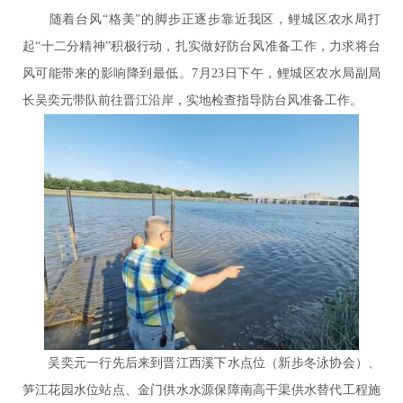
随着台风“格美”的脚步正逐步靠近我区，鲤城区农水局打
起“十二分精神”积极行动，扎实做好防台风准备工作，力求将台
风可能带来的影响降到最低。7月23日下午，鲤城区农水局副局
长吴奕元带队前往晋江沿岸，实地检查指导防台风准备工作。
吴奕元一行先后来到晋江西溪下水点位（新步冬泳协会）、
笋江花园水位站点、金门供水水源保障南高干渠供水替代工程施