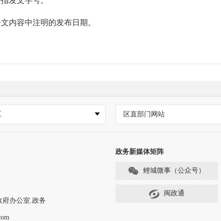
指发文字号。
文内容中注明的发布日期。
区
区直部门网站
tps://www.qzlc.gov.cn/zwgk/bm/czj/zfxxgk
.qzlc.gov.cn/zwgk/qzbm/czj/）；
政务新媒体矩阵
鲤城微事（公众号）
七星街22号，联系电话：0595-22762731）、区图书馆
95-22176033、0595-22176022）设置政府公开信息查阅
闽政通
政府办公室.政务
巷24号区政府大院9号楼）；
com