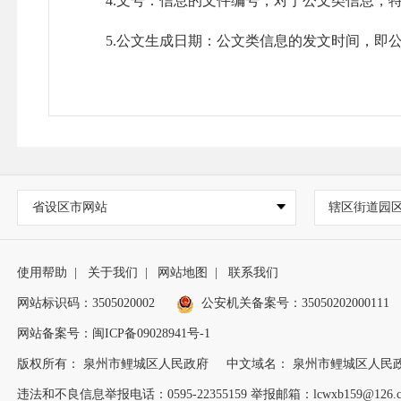
4.文号：信息的文件编号，对于公文类信息，特
5.公文生成日期：公文类信息的发文时间，即公
6.标题：信息的标题。
7.来源：信息的来源
8.发布时间：信息在公开平台中形成的时间。
（四）公开渠道
省设区市网站
辖区街道园
1．泉州市鲤城区人民政府门户网财政局政府信息公开栏（网址为：ht
鲤城区人民政府门户网财政局政务公开栏（网址为：https://www
使用帮助
|
关于我们
|
网站地图
|
联系我们
网站标识码：3505020002
公安机关备案号：35050202000111
2．在区档案馆（地址：福建省泉州市鲤城区开元街道
网站备案号：闽ICP备09028941号-1
省泉州市鲤城区义全街向阳花苑1号楼1-3楼，联系电话：05
版权所有： 泉州市鲤城区人民政府
中文域名： 泉州市鲤城区人民
3．通过政务公开栏主动公开（地址：鲤城区庄府
违法和不良信息举报电话：0595-22355159 举报邮箱：lcwxb159@126.