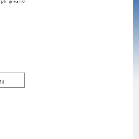
ov.cn/z
间