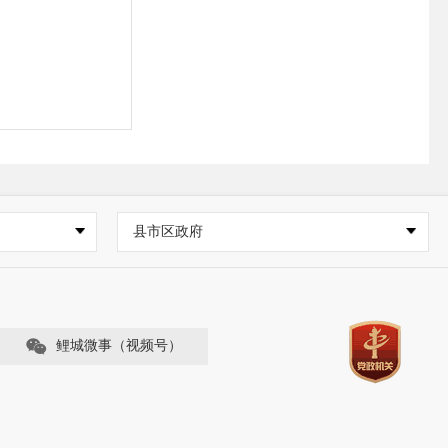
县市区政府
zn/）；泉州市
鲤城微事（视频号）
（地址：福建
场所；