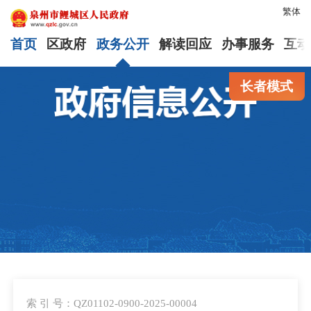
繁体
首页
区政府
政务公开
解读回应
办事服务
互动
长者模式
索 引 号：QZ01102-0900-2025-00004