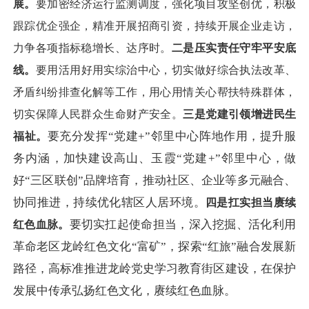
展。
要加密经济运行监测调度，强化项目攻坚创优，积极
跟踪优企强企，精准开展招商引资，持续开展企业走访，
力争各项指标稳增长、达序时。
二是压实责任守牢平安底
线。
要用活用好用实综治中心，切实做好综合执法改革、
矛盾纠纷排查化解等工作，用心用情关心帮扶特殊群体，
切实保障人民群众生命财产安全。
三是党建引领增进民生
要充分发挥
“党建+”邻里中心阵地作用，提升服
福祉。
务内涵，加快建设高山、玉霞“党建+”邻里中心，做
好“三区联创”品牌培育，推动社区、企业等多元融合、
协同推进，持续优化辖区人居环境。
四是扛实担当赓续
要切实扛起使命担当，深入挖掘、活化利用
红色血脉。
革命老区龙岭红色文化
“富矿”，探索“红旅”融合发展新
路径，高标准推进龙岭党史学习教育街区建设，在保护
发展中传承弘扬红色文化，赓续红色血脉。