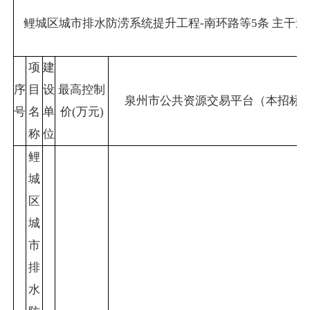
鲤城区城市排水防涝系统提升工程-南环路等5条 主干
项
建
序
目
设
最高控制
泉州市公共资源交易平台（本招标
号
名
单
价(万元)
称
位
鲤
城
区
城
市
排
水