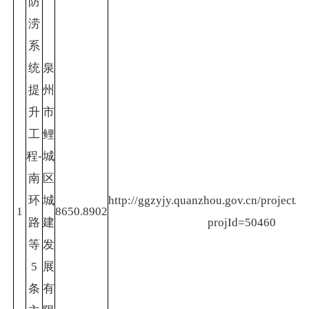
防
涝
系
统
泉
提
州
升
市
工
鲤
程-
城
南
区
环
城
http://ggzyjy.quanzhou.gov.cn/project/p
1
8650.8902
路
建
projId=50460
等
发
5
展
条
有