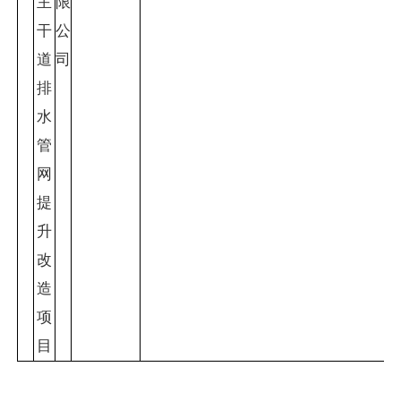
主
限
干
公
道
司
排
水
管
网
提
升
改
造
项
目