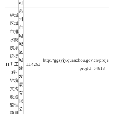
司
泉
鲤城
州
区城
市
市排
鲤
水防
城
涝系
区
统提
城
http://ggzyjy.quanzhou.gov.cn/project/
11
升工
11.4263
建
projId=54618
程-
发
锦坑
展
支沟
有
改造
限
监理
公
项目