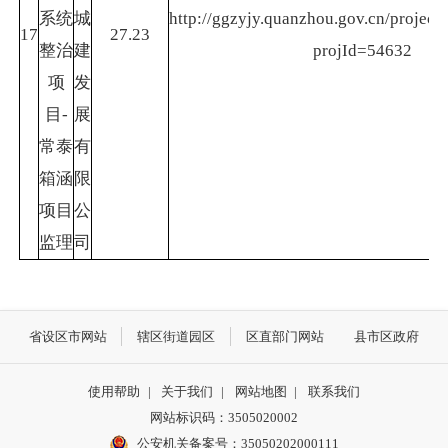
系统
城
http://ggzyjy.quanzhou.gov.cn/project/
17
27.23
整治
建
projId=54632
项
发
目-
展
常泰
有
箱涵
限
项目
公
监理
司
省设区市网站
辖区街道园区
区直部门网站
县市区政府
使用帮助
|
关于我们
|
网站地图
|
联系我们
网站标识码：3505020002
公安机关备案号：35050202000111