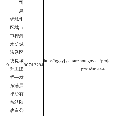
司
泉
鲤城
州
区城
市
市排
鲤
水防
城
涝系
区
统提
城
http://ggzyjy.quanzhou.gov.cn/project/
9
9074.3294
升工
建
projId=54448
程—
发
东浦
展
排涝
有
泵站
限
改造
公