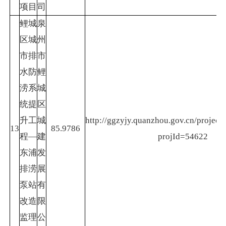
项目
司
鲤城
泉
区城
州
市排
市
水防
鲤
涝系
城
统提
区
升工
城
http://ggzyjy.quanzhou.gov.cn/project/
13
85.9786
程—
建
projId=54622
东浦
发
排涝
展
泵站
有
改造
限
监理
公