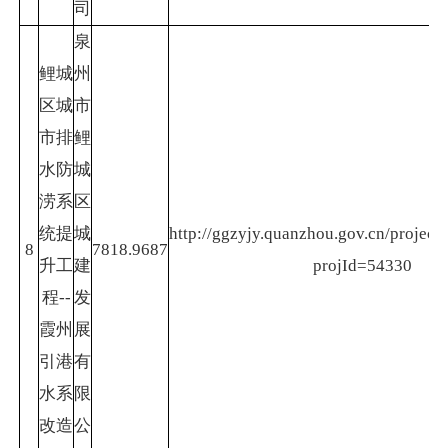
司
泉
鲤城
州
区城
市
市排
鲤
水防
城
涝系
区
统提
城
http://ggzyjy.quanzhou.gov.cn/project/
8
7818.9687
升工
建
projId=54330
程--
发
霞州
展
引港
有
水系
限
改造
公