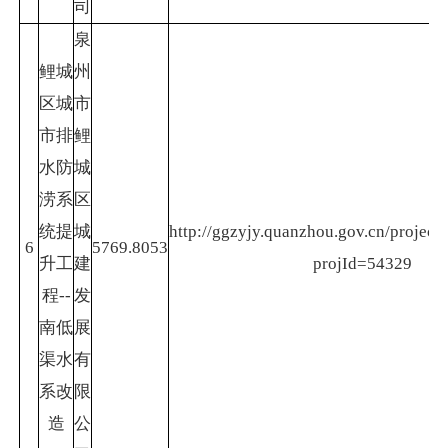
司
泉
鲤城
州
区城
市
市排
鲤
水防
城
涝系
区
统提
城
http://ggzyjy.quanzhou.gov.cn/project/
6
5769.8053
升工
建
projId=54329
程--
发
南低
展
渠水
有
系改
限
造
公