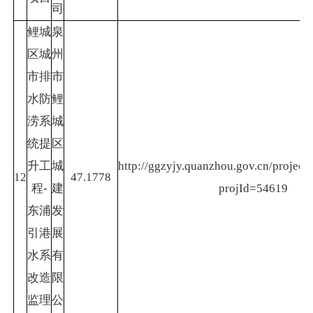
司
鲤城
泉
区城
州
市排
市
水防
鲤
涝系
城
统提
区
升工
城
http://ggzyjy.quanzhou.gov.cn/project/
12
47.1778
程-
建
projId=54619
东浦
发
引港
展
水系
有
改造
限
监理
公