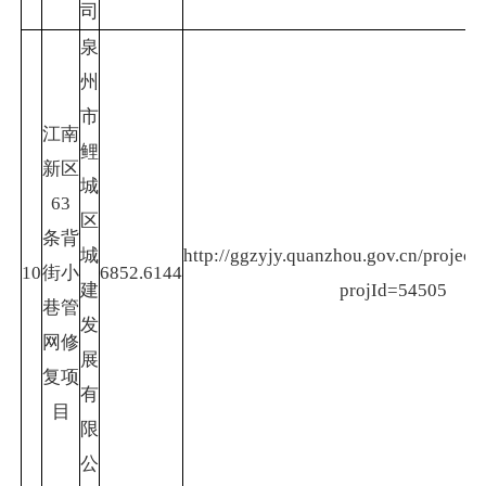
司
泉
州
市
江南
鲤
新区
城
63
区
条背
城
http://ggzyjy.quanzhou.gov.cn/project/
10
街小
6852.6144
建
projId=54505
巷管
发
网修
展
复项
有
目
限
公