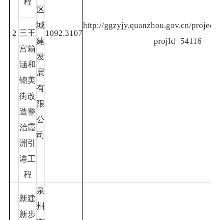
程
区
——
城
http://ggzyjy.quanzhou.gov.cn/project/
2
三王
1092.3107
建
projId=54116
宫箱
发
涵和
展
锦美
有
街改
限
造整
公
治霞
司
洲引
港工
程
泉
新建
州
新步