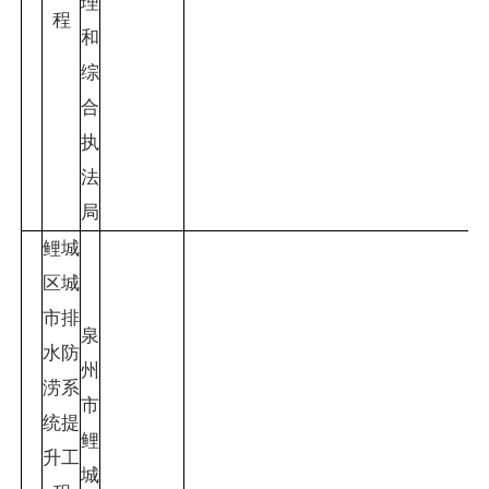
理
程
和
综
合
执
法
局
鲤城
区城
市排
泉
水防
州
涝系
市
统提
鲤
升工
城