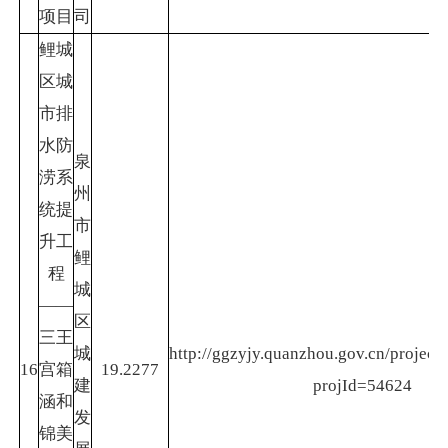
项目
司
鲤城
区城
市排
水防
泉
涝系
州
统提
市
升工
鲤
程
城
——
区
三王
城
http://ggzyjy.quanzhou.gov.cn/project/
16
宫箱
19.2277
建
projId=54624
涵和
发
锦美