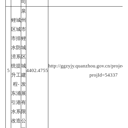
司
泉
鲤城
州
区城
市
市排
鲤
水防
城
涝系
区
统提
城
http://ggzyjy.quanzhou.gov.cn/project/
5
4402.4755
升工
建
projId=54337
程-
发
东浦
展
引港
有
水系
限
改造
公