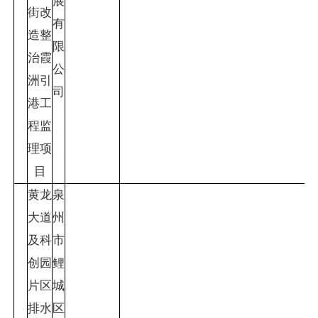
展
街改
有
造整
限
治霞
公
洲引
司
港工
程监
理项
目
黄龙
泉
大道
州
及科
市
创园
鲤
片区
城
排水
区