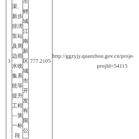
市
渠、
鲤
新步
城
排涝
江
泵站
南
及周
新
边雨
http://ggzyjy.quanzhou.gov.cn/project/
3
区
777.2105
水收
projId=54115
城
集系
市
统等
开
提升
发
工程
有
—第
限
一标
公
段