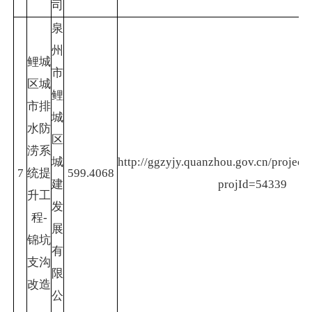
司
泉
州
鲤城
市
区城
鲤
市排
城
水防
区
涝系
城
http://ggzyjy.quanzhou.gov.cn/project/
7
统提
599.4068
建
projId=54339
升工
发
程-
展
锦坑
有
支沟
限
改造
公