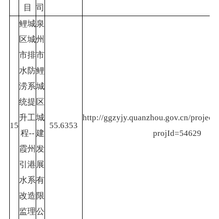
目
司
鲤城
泉
区城
州
市排
市
水防
鲤
涝系
城
统提
区
升工
城
http://ggzyjy.quanzhou.gov.cn/project/
15
55.6353
程--
建
projId=54629
霞州
发
引港
展
水系
有
改造
限
监理
公