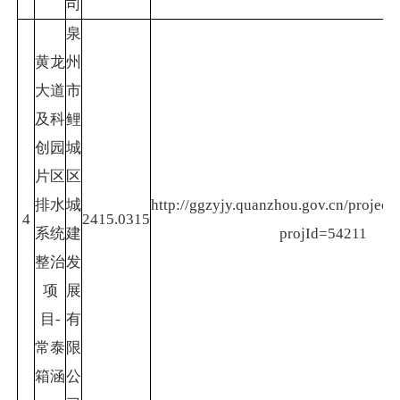
司
泉
黄龙
州
大道
市
及科
鲤
创园
城
片区
区
排水
城
http://ggzyjy.quanzhou.gov.cn/project/
4
2415.0315
系统
建
projId=54211
整治
发
项
展
目-
有
常泰
限
箱涵
公