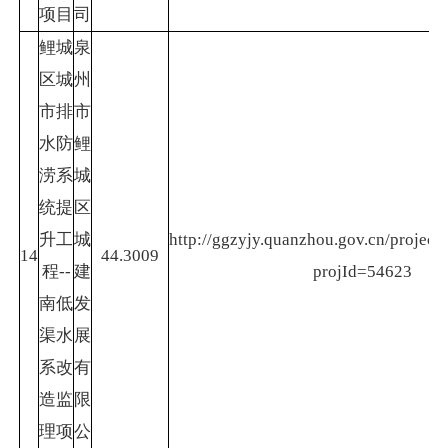
项目
司
鲤城
泉
区城
州
市排
市
水防
鲤
涝系
城
统提
区
升工
城
http://ggzyjy.quanzhou.gov.cn/project/
14
44.3009
程--
建
projId=54623
南低
发
渠水
展
系改
有
造监
限
理项
公