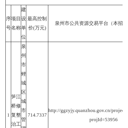
建
序
项目
设
最高控制
泉州市公共资源交易平台（本招标
号
名称
单
价(万元)
位
泉
州
市
鲤
城
区
笋江
城
桥修
市
http://ggzyjy.quanzhou.gov.cn/project/
1
复整
714.7337
管
projId=53956
治工