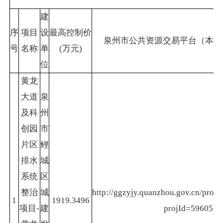
建
序
项目
设
最高控制价
泉州市公共资源交易平台（本招
号
名称
单
(万元)
位
黄龙
大道
泉
及科
州
创园
市
片区
鲤
排水
城
系统
区
整治
城
http://ggzyjy.quanzhou.gov.cn/projec
1
1919.3496
项目-
建
projId=59605