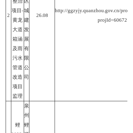
整治
区
项目-
城
http://ggzyjy.quanzhou.gov.cn/projec
2
26.08
黄龙
建
projId=60672
大道
发
箱涵
展
及雨
有
污水
限
管道
公
改造
司
项目
监理
泉
州
鲤
鲤