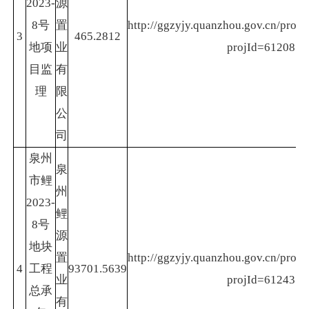
2023-
源
8号
置
http://ggzyjy.quanzhou.gov.cn/projec
3
465.2812
地项
业
projId=61208
目监
有
理
限
公
司
泉州
泉
市鲤
州
2023-
鲤
8号
源
地块
置
http://ggzyjy.quanzhou.gov.cn/projec
4
工程
93701.5639
业
projId=61243
总承
有