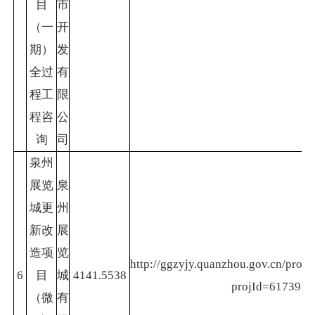
目
市
（一
开
期）
发
全过
有
程工
限
程咨
公
询
司
泉州
展览
泉
城更
州
新改
展
造项
览
http://ggzyjy.quanzhou.gov.cn/projec
6
目
城
4141.5538
projId=61739
（微
有