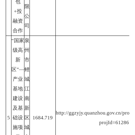
包
限
+投
公
融资
司
合作
“国家
泉
级高
州
新
市
区”—
鲤
产业
城
基地
江
建设
南
及基
新
http://ggzyjy.quanzhou.gov.cn/projec
5
础设
区
1684.719
projId=61286
施项
城