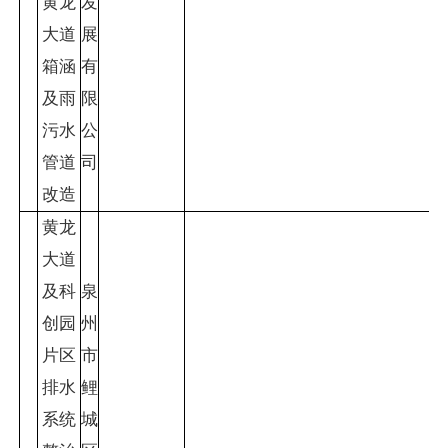
黄龙
发
大道
展
箱涵
有
及雨
限
污水
公
管道
司
改造
黄龙
大道
及科
泉
创园
州
片区
市
排水
鲤
系统
城