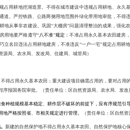
规占用耕地挖湖造景。不得在城市建设中违规占用耕地、永久
通道。严控铁路、公路两侧用地范围外绿化带用地审批，不得
耕地从事非农建设。巩固“大棚房”问题清理整治的成果，强化
房用地要严格遵守“
八不准
”
规定：
不准占用永久基本农田建房
巧立名目违法占用耕地建房，不准违反“一户一宅”规定占用耕
资源局、农水局、发改局、住建局、城管局）
目不得占用永久基本农田；重大建设项目确需占用的，要对占用
程序报国务院审批。（责任单位：区自然资源局、农水局、发改
粮食种植规模基本稳定、耕作层不破坏的前提下，应有序规范引
用地严格按照省、市相关规定进行管理。
（责任单位：区自然资
地。
新建的自然保护地不得占用永久基本农田。自然保护地核心