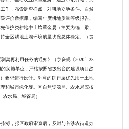
价工作，布设调查样点，对耕地立地条件、自然
等级评价数据库，编写年度耕地质量等级报告。
优先保护类耕地中土壤重金属（主要为镉、汞、
保持全区耕地土壤环境质量状况总体稳定。（责
层剥离再利用任务的通知》（泉资规〔
2020
〕
28
用的实施单位，严格按照省级出台的建设项目占
8
）
要求进行设计。剥离的耕作层优先用于土地
治理和城市绿化等。区自然资源局、农水局应按
、农水局、城管局）
务指标，报区政府审查后，及时与各
涉农
街道办