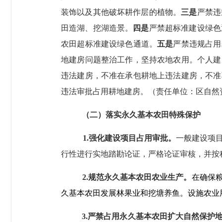
装饰以及其他破坏耕作层的植物。
三是
严禁违
田造湖、挖湖造景。
四是
严禁超标准建设绿色
农田超标准建设绿色通道。
五是
严禁违规占用
地建房问题整治工作，坚持农地农用。个人建
违法建房，不准在承包耕地上违法建房，不准
违法审批占用耕地建房。（责任单位：区自然
（二）落实永久基本农田特殊保护
1.
强化建设项目占用审批。
一般建设项
行性进行实地踏勘论证，严格论证审核，并按
2.
规范永久基本农田农业生产。
在确保
久基本农田发展林果业和挖塘养鱼。设施农业
3.
严禁占用永久基本农田扩大自然保护