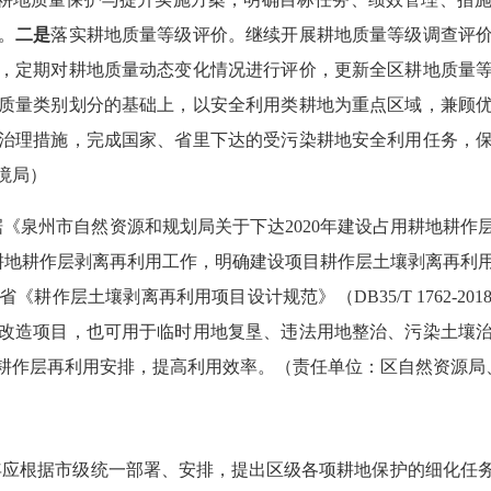
。
二是
落实耕地质量等级评价。继续开展耕地质量等级调查评
，定期对耕地质量动态变化情况进行评价，更新全区耕地质量
质量类别划分的基础上，以安全利用类耕地为重点区域，兼顾
治理措施，完成国家、省里下达的受污染耕地安全利用任务，
境局）
据《泉州市自然资源和规划局关于下达
2020
年建设占用耕地耕作
耕地耕作层剥离再利用工作，
明确
建设项目耕作层土壤剥离再利
省《耕作层土壤剥离再利用项目设计规范》（
DB35/T 1762-201
改造项目，也可用于临时用地复垦、违法用地整治、污染土壤
耕作层再利用安排，提高利用效率。（责任单位：区自然资源局
年应根据市级统一部署、安排，提出区级各项耕地保护的细化任