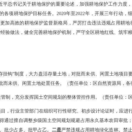
近平总书记关于耕地保护的重要论述，加强耕地保护工作力度
的各项耕地保护目标任务。
2020
年至
2022
年，开展三年行动，
更加高效的耕地保护监督新格局，严厉打击违法违规占用耕地行
护经验做法，健全完善耕地保护机制，严守全区耕地红线、筑牢
存挂钩”制度，大力盘活存量土地，对批而未供、闲置土地项目
批而未供、闲置土地处置任务。（责任单位：区自然资源局，各
途管制，充分发挥国土空间规划的整体管控作用。（责任单位：
项目，行业主管部门在组织可行性研究、初步设计论证时，应进
得通过擅自调整乡级国土空间规划规避占用永久基本农田审批
、批少占多、批甲占乙。
二是
严禁违规占用耕地绿化造林。禁