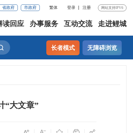
省政府
市政府
繁体
登录
注册
网站支持IPV6
解读回应
办事服务
互动交流
走进鲤城
长者模式
无障碍浏览
计“大文章”