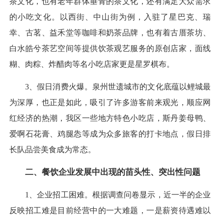
茶文化，也有老年群体垂青的茶文化，还有满足大众需求
的小吃文化。以西街、中山街为例，入驻了星巴克、瑞
幸、古茗、益禾堂等咖啡和奶茶品牌，也有着古厝茶坊、
白水皓兮茶艺空间等提供饮茶观艺服务的原创店家，面线
糊、肉粽、炸醋肉等名小吃店家更是星罗棋布。
3、假日消费火爆。泉州世遗城市的文化底蕴以鲤城最
为深厚，也正是如此，吸引了许多游客前来观光，顺应网
红经济的热潮，我区一些地方特色小吃店，斯丹姜母鸭、
爱啊石花膏、鸡腿怣等成为众多旅客的打卡地点，假日排
长队品尝美食成为常态。
二、餐饮企业发展中出现的苗头性、突出性问题
1、企业招工困难。根据调查问卷显示，近一半的企业
反映招工难是目前经营中的一大难题，一是薪资待遇难以