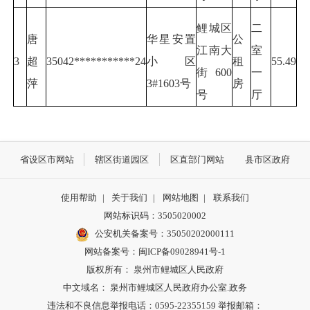
鲤城区
二
唐
华星安置
公
江南大
室
3
超
35042***********24
小区
租
55.49
街600
一
萍
3#1603号
房
号
厅
省设区市网站
辖区街道园区
区直部门网站
县市区政府
使用帮助
|
关于我们
|
网站地图
|
联系我们
网站标识码：3505020002
公安机关备案号：35050202000111
网站备案号：闽ICP备09028941号-1
版权所有： 泉州市鲤城区人民政府
中文域名： 泉州市鲤城区人民政府办公室.政务
违法和不良信息举报电话：0595-22355159 举报邮箱：