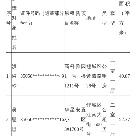
面积
障
序
证件号码（隐藏部分
原租赁项
类
套
（平
对
地址
号
号码）
目名称
型
型
方
象
米）
姓
名
一
洪
高科雅园
鲤城区
公
室
1
淑
35058***********49
1号楼
紫盛路
租
40.87
一
玲
1211号
28号
房
厅
鲤城区
二
吴
华星安置
公
江南大
室
2
慰
35050***********16
小区
租
52.37
街600
一
思
3#1708号
房
号
厅