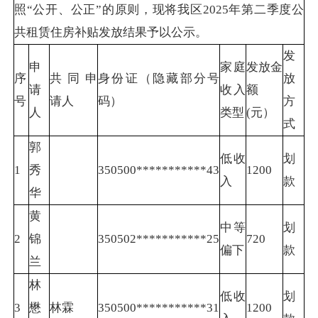
照“公开、公正”的原则，现将我区2025年第二季度公
共租赁住房补贴发放结果予以公示。
发
申
家庭
发放金
序
共同申
身份证（隐藏部分号
放
请
收入
额
号
请人
码）
方
人
类型
(元）
式
郭
低收
划
1
秀
350500***********43
1200
入
款
华
黄
中等
划
2
锦
350502***********25
720
偏下
款
兰
林
低收
划
3
懋
林霖
350500***********31
1200