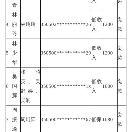
入
款
青
林
低收
划
4
丽
林玲玲
350502***********26
1200
入
款
玲
林
低收
划
5
少
350500***********29
1200
入
款
华
张昭
吴
英、吴
低收
划
6
国
350500***********1x
1800
舒婷、
入
款
辉
吴润
周
划
7
振
周焜阳
350500***********67
低保
1680
款
渝