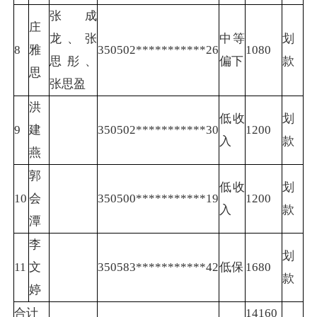
张成
庄
龙、张
中等
划
8
雅
350502***********26
1080
思彤、
偏下
款
思
张思盈
洪
低收
划
9
建
350502***********30
1200
入
款
燕
郭
低收
划
10
会
350500***********19
1200
入
款
潭
李
划
11
文
350583***********42
低保
1680
款
婷
合计
14160