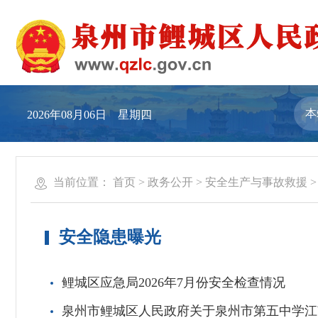
2026年08月06日 星期四
当前位置：
首页
>
政务公开
>
安全生产与事故救援
安全隐患曝光
鲤城区应急局2026年7月份安全检查情况
泉州市鲤城区人民政府关于泉州市第五中学江