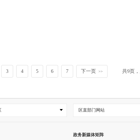
3
4
5
6
7
下一页
共
9
页，
>>
区
区直部门网站
政务新媒体矩阵