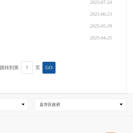
2025-07-24
2025-06-23
2025-05-29
2025-04-25
跳转到第
页
GO
县市区政府