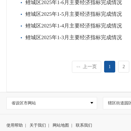
鲤城区2025年1-6月主要经济指标完成情况
鲤城区2025年1-5月主要经济指标完成情况
鲤城区2025年1-4月主要经济指标完成情况
鲤城区2025年1-3月主要经济指标完成情况
上一页
1
2
<<
省设区市网站
辖区街道园
使用帮助
|
关于我们
|
网站地图
|
联系我们