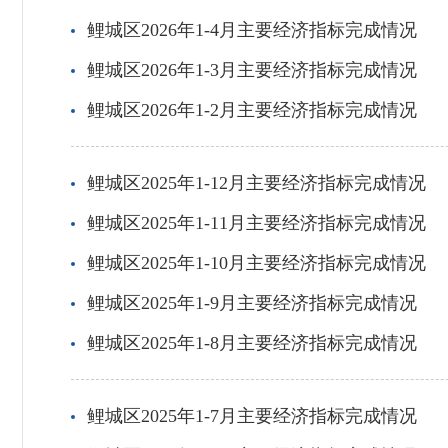
鲤城区2026年1-4月主要经济指标完成情况
鲤城区2026年1-3月主要经济指标完成情况
鲤城区2026年1-2月主要经济指标完成情况
鲤城区2025年1-12月主要经济指标完成情况
鲤城区2025年1-11月主要经济指标完成情况
鲤城区2025年1-10月主要经济指标完成情况
鲤城区2025年1-9月主要经济指标完成情况
鲤城区2025年1-8月主要经济指标完成情况
鲤城区2025年1-7月主要经济指标完成情况