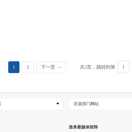
页
1
2
下一页
共
2
页，跳转到第
>>
区
区直部门网站
政务新媒体矩阵